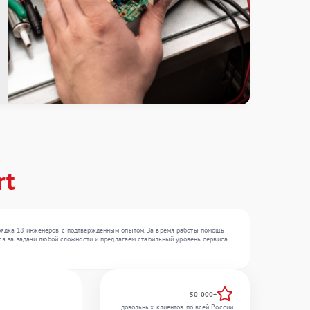
rt
порядка 18 инженеров с подтвержденным опытом. За время работы помощь
емся за задачи любой сложности и предлагаем стабильный уровень сервиса
50 000+
довольных клиентов по всей России