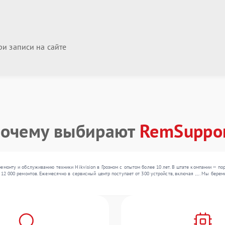
и записи на сайте
очему выбирают
RemSuppo
емонту и обслуживанию техники Hikvision в Грозном с опытом более 10 лет. В штате компании — 
12 000 ремонтов. Ежемесячно в сервисный центр поступает от 300 устройств, включая , , . Мы бер