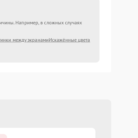
ричины. Например, в сложных случаях
тинки между экранами
Искажённые цвета