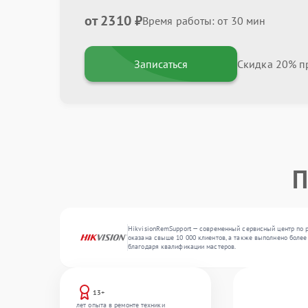
от 2310 ₽
Время работы: от 30 мин
Записаться
Скидка 20% пр
П
HikvisionRemSupport — современный сервисный центр по р
оказана свыше 10 000 клиентов, а также выполнено более 
благодаря квалификации мастеров.
13+
лет опыта в ремонте техники