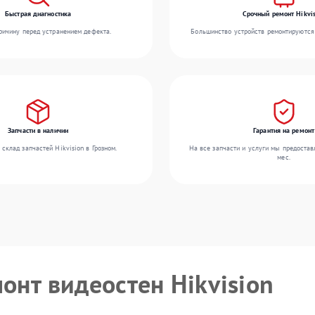
Быстрая диагностика
Срочный ремонт Hikvis
ичину перед устранением дефекта.
Большинство устройств ремонтируются 
Запчасти в наличии
Гарантия на ремонт
склад запчастей Hikvision в Грозном.
На все запчасти и услуги мы предостав
мес.
онт видеостен Hikvision