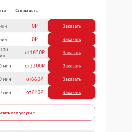
нта
Стоимость
0
Заказать
0
Заказать
100
1650
2200
0
660
0
720
0
азать все услуги