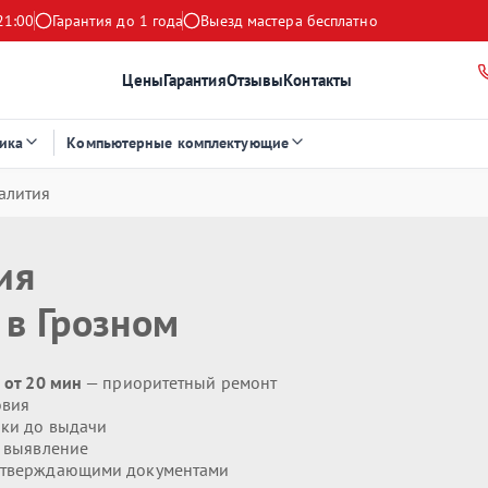
21:00
Гарантия до 1 года
Выезд мастера бесплатно
Цены
Гарантия
Отзывы
Контакты
ика
Компьютерные комплектующие
алития
ия
в Грозном
 от 20 мин
— приоритетный ремонт
овия
ики до выдачи
 выявление
дтверждающими документами