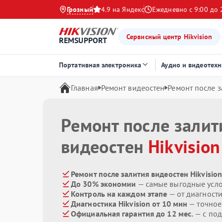
Грозный
4.9 на Яндекс
Ежедневно с 9:00 до 
Сервисный центр Hikvision
REMSUPPORT
Портативная электроника
Аудио и видеотехн
Главная
Ремонт видеостен
Ремонт после з
Ремонт после залит
видеостен
Hikvision
Ремонт после залития видеостен Hikvision
До 30% экономии
— самые выгодные усл
Контроль на каждом этапе
— от диагност
Диагностика Hikvision от 10 мин
— точное
Официальная гарантия до 12 мес.
— с по