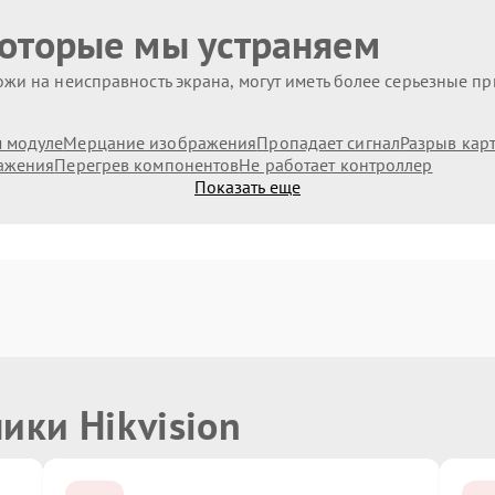
которые мы устраняем
жи на неисправность экрана, могут иметь более серьезные п
 модуле
Мерцание изображения
Пропадает сигнал
Разрыв кар
ажения
Перегрев компонентов
Не работает контроллер
Показать еще
ики Hikvision