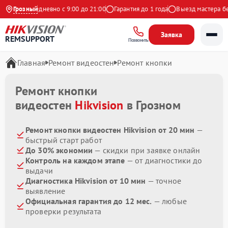
декс
Грозный
Ежедневно с 9:00 до 21:00
Гарантия до 1 года
Выезд мастера бес
Заявка
REMSUPPORT
Позвонить
Главная
Ремонт видеостен
Ремонт кнопки
Ремонт кнопки
видеостен
Hikvision
в Грозном
Ремонт кнопки видеостен Hikvision от 20 мин
—
быстрый старт работ
До 30% экономии
— скидки при заявке онлайн
Контроль на каждом этапе
— от диагностики до
выдачи
Диагностика Hikvision от 10 мин
— точное
выявление
Официальная гарантия до 12 мес.
— любые
проверки результата