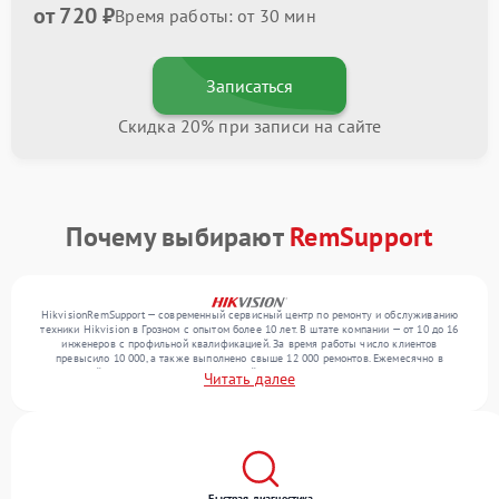
от 720 ₽
Время работы: от 30 мин
Записаться
Скидка 20% при записи на сайте
Почему выбирают
RemSupport
HikvisionRemSupport — современный сервисный центр по ремонту и обслуживанию
техники Hikvision в Грозном с опытом более 10 лет. В штате компании — от 10 до 16
инженеров с профильной квалификацией. За время работы число клиентов
превысило 10 000, а также выполнено свыше 12 000 ремонтов. Ежемесячно в
сервисный центр поступает от 300 устройств, включая , , . Мы выполняем ремонт
Читать далее
различного уровня сложности и поддерживаем высокий стандарт качества благодаря
квалификации мастеров.
Быстрая диагностика