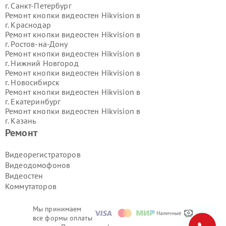
г.
Санкт-Петербург
Ремонт кнопки видеостен Hikvision в
г.
Краснодар
Ремонт кнопки видеостен Hikvision в
г.
Ростов-на-Дону
Ремонт кнопки видеостен Hikvision в
г.
Нижний Новгород
Ремонт кнопки видеостен Hikvision в
г.
Новосибирск
Ремонт кнопки видеостен Hikvision в
г.
Екатеринбург
Ремонт кнопки видеостен Hikvision в
г.
Казань
Ремонт кнопки видеостен Hikvision в
Ремонт
г.
Воронеж
Ремонт кнопки видеостен Hikvision в
Видеорегистраторов
г.
Волгоград
Видеодомофонов
Ремонт кнопки видеостен Hikvision в
Видеостен
г.
Самара
Коммутаторов
Ремонт кнопки видеостен Hikvision в
г.
Пермь
Ремонт кнопки видеостен Hikvision в
Мы принимаем
г.
Красноярск
все формы оплаты