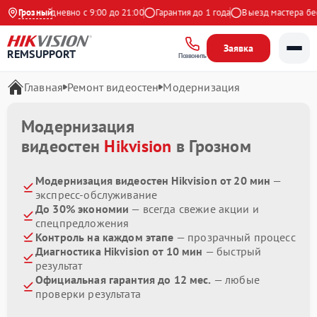
декс
Грозный
Ежедневно с 9:00 до 21:00
Гарантия до 1 года
Выезд мастера бесп
Заявка
REMSUPPORT
Позвонить
Главная
Ремонт видеостен
Модернизация
Модернизация
видеостен
Hikvision
в Грозном
Модернизация видеостен Hikvision от 20 мин
—
экспресс-обслуживание
До 30% экономии
— всегда свежие акции и
спецпредложения
Контроль на каждом этапе
— прозрачный процесс
Диагностика Hikvision от 10 мин
— быстрый
результат
Официальная гарантия до 12 мес.
— любые
проверки результата