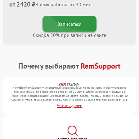
от 2420 ₽
Время работы: от 30 мин
Записаться
Скидка 20% при записи на сайте
Почему выбирают
RemSupport
HikvisionRemSupport — экспертный сервисный центр по ремонту и обслуживанию
техники Hikvision в Грозном со стажем от 10 лет. В штате компании — свыше 14
инженеров с подтвержденным опытом. За время работы помощь оказана свыше 10
000 клиентов, а также выполнено выполнено более 12 000 ремонтов. Ежемесячно в
сервисный центр поступает свыше 300 единиц техники, включая , , . Мы работаем с
Читать далее
широким спектром неисправностей и обеспечиваем надежный результат благодаря
опыту команды.
Быстрая диагностика