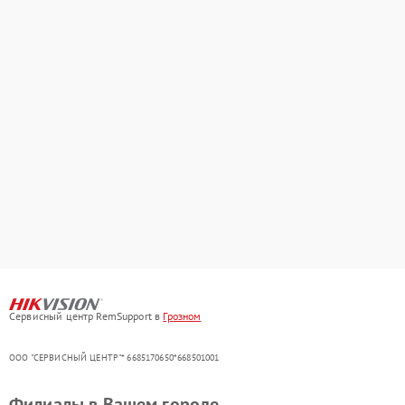
Сервисный центр RemSupport в
Грозном
ООО "СЕРВИСНЫЙ ЦЕНТР"* 6685170650*668501001
Филиалы в Вашем городе