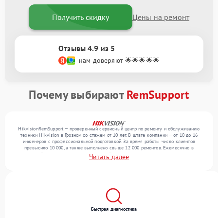
Получить скидку
Цены на ремонт
Отзывы 4.9 из 5
нам доверяют 🌟🌟🌟🌟🌟
Почему выбирают
RemSupport
HikvisionRemSupport — проверенный сервисный центр по ремонту и обслуживанию
техники Hikvision в Грозном со стажем от 10 лет. В штате компании — от 10 до 16
инженеров с профессиональной подготовкой. За время работы число клиентов
превысило 10 000, а также выполнено свыше 12 000 ремонтов. Ежемесячно в
сервисный центр поступает от 300 устройств, включая , , . Мы устраняем поломки
Читать далее
любой сложности и предлагаем стабильный уровень сервиса благодаря отлаженным
процессам ремонта.
Быстрая диагностика