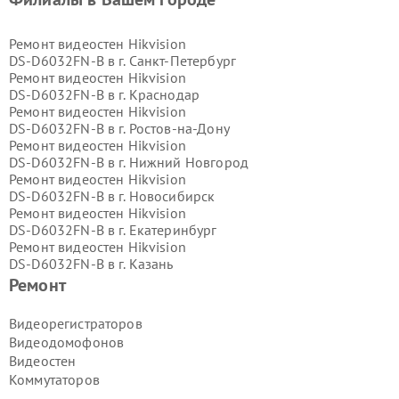
Ремонт видеостен Hikvision
DS‑D6032FN‑B в г.
Санкт-Петербург
Ремонт видеостен Hikvision
DS‑D6032FN‑B в г.
Краснодар
Ремонт видеостен Hikvision
DS‑D6032FN‑B в г.
Ростов-на-Дону
Ремонт видеостен Hikvision
DS‑D6032FN‑B в г.
Нижний Новгород
Ремонт видеостен Hikvision
DS‑D6032FN‑B в г.
Новосибирск
Ремонт видеостен Hikvision
DS‑D6032FN‑B в г.
Екатеринбург
Ремонт видеостен Hikvision
DS‑D6032FN‑B в г.
Казань
Ремонт видеостен Hikvision
Ремонт
DS‑D6032FN‑B в г.
Воронеж
Ремонт видеостен Hikvision
Видеорегистраторов
DS‑D6032FN‑B в г.
Волгоград
Видеодомофонов
Ремонт видеостен Hikvision
Видеостен
DS‑D6032FN‑B в г.
Самара
Коммутаторов
Ремонт видеостен Hikvision