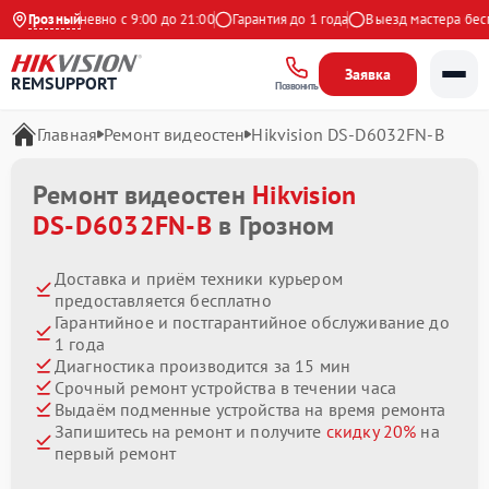
кс
Ежедневно с 9:00 до 21:00
Грозный
Гарантия до 1 года
Выезд мастера беспла
Заявка
REMSUPPORT
Позвонить
Главная
Ремонт видеостен
Hikvision DS‑D6032FN‑B
Ремонт видеостен
Hikvision
DS‑D6032FN‑B
в Грозном
Доставка и приём техники курьером
предоставляется бесплатно
Гарантийное и постгарантийное обслуживание до
1 года
Диагностика производится за 15 мин
Срочный ремонт устройства в течении часа
Выдаём подменные устройства на время ремонта
Запишитесь на ремонт и получите
скидку 20%
на
первый ремонт