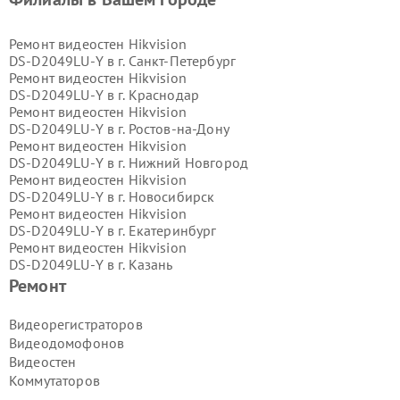
Ремонт видеостен Hikvision
DS‑D2049LU‑Y в г.
Санкт-Петербург
Ремонт видеостен Hikvision
DS‑D2049LU‑Y в г.
Краснодар
Ремонт видеостен Hikvision
DS‑D2049LU‑Y в г.
Ростов-на-Дону
Ремонт видеостен Hikvision
DS‑D2049LU‑Y в г.
Нижний Новгород
Ремонт видеостен Hikvision
DS‑D2049LU‑Y в г.
Новосибирск
Ремонт видеостен Hikvision
DS‑D2049LU‑Y в г.
Екатеринбург
Ремонт видеостен Hikvision
DS‑D2049LU‑Y в г.
Казань
Ремонт видеостен Hikvision
Ремонт
DS‑D2049LU‑Y в г.
Воронеж
Ремонт видеостен Hikvision
Видеорегистраторов
DS‑D2049LU‑Y в г.
Волгоград
Видеодомофонов
Ремонт видеостен Hikvision
Видеостен
DS‑D2049LU‑Y в г.
Самара
Коммутаторов
Ремонт видеостен Hikvision