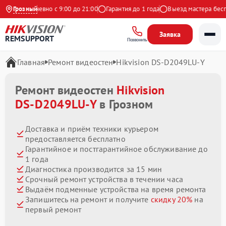
кс
Ежедневно с 9:00 до 21:00
Грозный
Гарантия до 1 года
Выезд мастера беспла
Заявка
REMSUPPORT
Позвонить
Главная
Ремонт видеостен
Hikvision DS‑D2049LU‑Y
Ремонт видеостен
Hikvision
DS‑D2049LU‑Y
в Грозном
Доставка и приём техники курьером
предоставляется бесплатно
Гарантийное и постгарантийное обслуживание до
1 года
Диагностика производится за 15 мин
Срочный ремонт устройства в течении часа
Выдаём подменные устройства на время ремонта
Запишитесь на ремонт и получите
скидку 20%
на
первый ремонт