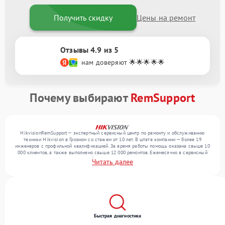
Получить скидку
Цены на ремонт
Отзывы 4.9 из 5
нам доверяют 🌟🌟🌟🌟🌟
Почему выбирают
RemSupport
HikvisionRemSupport — экспертный сервисный центр по ремонту и обслуживанию
техники Hikvision в Грозном со стажем от 10 лет. В штате компании — более 19
инженеров с профильной квалификацией. За время работы помощь оказана свыше 10
000 клиентов, а также выполнено свыше 12 000 ремонтов. Ежемесячно в сервисный
центр поступает более 300 устройств, включая , , . Мы работаем с широким спектром
Читать далее
неисправностей и обеспечиваем надежный результат благодаря опыту команды.
Быстрая диагностика