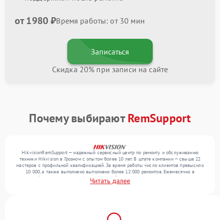
от 1980 ₽
Время работы: от 30 мин
Записаться
Скидка 20% при записи на сайте
Почему выбирают
RemSupport
HikvisionRemSupport — надежный сервисный центр по ремонту и обслуживанию
техники Hikvision в Грозном с опытом более 10 лет. В штате компании — свыше 22
мастеров с профильной квалификацией. За время работы число клиентов превысило
10 000, а также выполнено выполнено более 12 000 ремонтов. Ежемесячно в
сервисный центр поступает более 300 устройств, включая , , . Мы беремся за задачи
Читать далее
любой сложности и гарантируем высокое качество обслуживания благодаря
использованию современного оборудования.