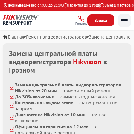
ндекс
Грозный
Ежедневно с 9:00 до 21:00
Гарантия до 1 года
Выезд мастера бес
Заявка
REMSUPPORT
Позвонить
Главная
Ремонт видеорегистраторов
Замена центральной
Замена центральной платы
видеорегистратора
Hikvision
в
Грозном
Замена центральной платы видеорегистраторов
Hikvision от 20 мин
— приоритетный ремонт
До 30% экономии
— самые выгодные условия
Контроль на каждом этапе
— статус ремонта по
запросу
Диагностика Hikvision от 10 мин
— точное
выявление
Официальная гарантия до 12 мес.
— с
поддержкой после ремонта