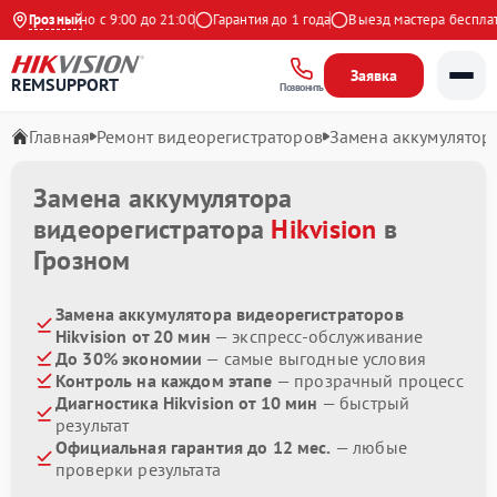
Ежедневно с 9:00 до 21:00
Грозный
Гарантия до 1 года
Выезд мастера бесплатн
Заявка
REMSUPPORT
Позвонить
Главная
Ремонт видеорегистраторов
Замена аккумулятор
Замена аккумулятора
видеорегистратора
Hikvision
в
Грозном
Замена аккумулятора видеорегистраторов
Hikvision от 20 мин
— экспресс-обслуживание
До 30% экономии
— самые выгодные условия
Контроль на каждом этапе
— прозрачный процесс
Диагностика Hikvision от 10 мин
— быстрый
результат
Официальная гарантия до 12 мес.
— любые
проверки результата