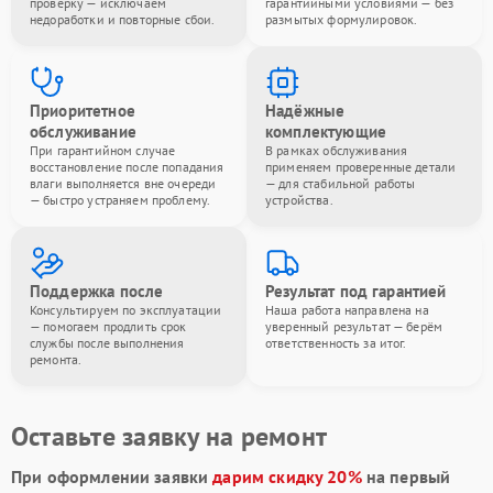
проверку — исключаем
гарантийными условиями — без
недоработки и повторные сбои.
размытых формулировок.
Приоритетное
Надёжные
обслуживание
комплектующие
При гарантийном случае
В рамках обслуживания
восстановление после попадания
применяем проверенные детали
влаги выполняется вне очереди
— для стабильной работы
— быстро устраняем проблему.
устройства.
Поддержка после
Результат под гарантией
Консультируем по эксплуатации
Наша работа направлена на
— помогаем продлить срок
уверенный результат — берём
службы после выполнения
ответственность за итог.
ремонта.
Оставьте заявку на ремонт
При оформлении заявки
дарим скидку 20%
на первый