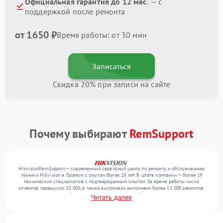
Официальная гарантия до 12 мес.
— с
поддержкой после ремонта
от 1650 ₽
Время работы: от 30 мин
Записаться
Скидка 20% при записи на сайте
Почему выбирают
RemSupport
HikvisionRemSupport — современный сервисный центр по ремонту и обслуживанию
техники Hikvision в Грозном с опытом более 10 лет. В штате компании — более 19
технических специалистов с подтвержденным опытом. За время работы число
клиентов превысило 10 000, а также выполнено выполнено более 12 000 ремонтов.
Ежемесячно в сервисный центр поступает от 300 устройств, включая , , . Мы работаем
Читать далее
с широким спектром неисправностей и предлагаем стабильный уровень сервиса
благодаря использованию современного оборудования.