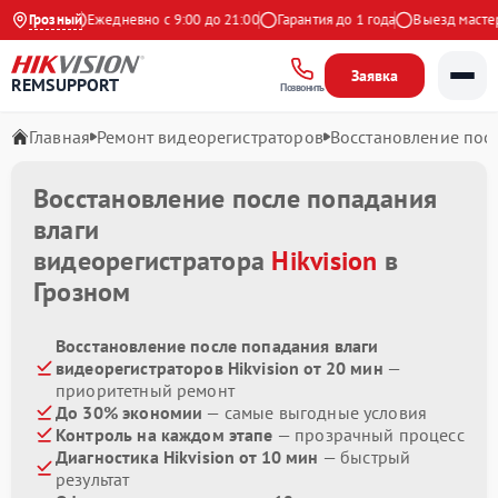
а Яндекс
Грозный
Ежедневно с 9:00 до 21:00
Гарантия до 1 года
Выезд мастера 
Заявка
REMSUPPORT
Позвонить
Главная
Ремонт видеорегистраторов
Восстановление пос
Восстановление после попадания
влаги
видеорегистратора
Hikvision
в
Грозном
Восстановление после попадания влаги
видеорегистраторов Hikvision от 20 мин
—
приоритетный ремонт
До 30% экономии
— самые выгодные условия
Контроль на каждом этапе
— прозрачный процесс
Диагностика Hikvision от 10 мин
— быстрый
результат