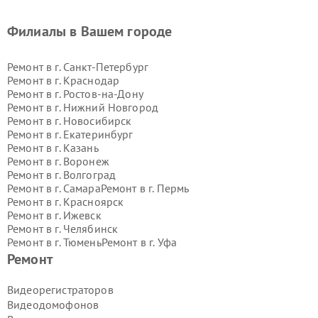
Филиалы в Вашем городе
Ремонт в г.
Санкт-Петербург
Ремонт в г.
Краснодар
Ремонт в г.
Ростов-на-Дону
Ремонт в г.
Нижний Новгород
Ремонт в г.
Новосибирск
Ремонт в г.
Екатеринбург
Ремонт в г.
Казань
Ремонт в г.
Воронеж
Ремонт в г.
Волгоград
Ремонт в г.
Самара
Ремонт в г.
Пермь
Ремонт в г.
Красноярск
Ремонт в г.
Ижевск
Ремонт в г.
Челябинск
Ремонт в г.
Тюмень
Ремонт в г.
Уфа
Ремонт в г.
Омск
Ремонт в г.
Иркутск
Ремонт
Ремонт в г.
Ярославль
Ремонт в г.
Саратов
Видеорегистраторов
Ремонт в г.
Барнаул
Видеодомофонов
Ремонт в г.
Тольятти