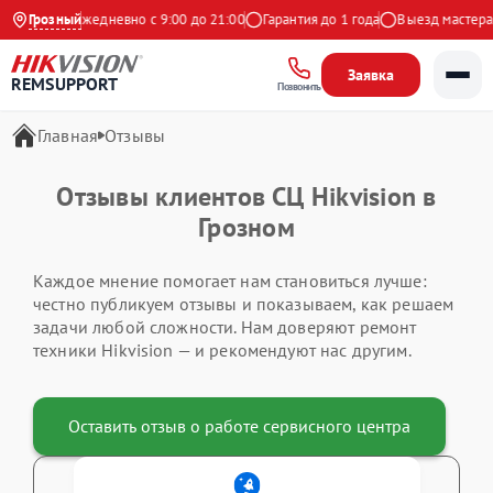
а Яндекс
Грозный
Ежедневно с 9:00 до 21:00
Гарантия до 1 года
Выезд мастера 
Заявка
REMSUPPORT
Позвонить
Главная
Отзывы
Отзывы клиентов СЦ Hikvision в
Грозном
Каждое мнение помогает нам становиться лучше:
честно публикуем отзывы и показываем, как решаем
задачи любой сложности. Нам доверяют ремонт
техники Hikvision — и рекомендуют нас другим.
Оставить отзыв о работе сервисного центра