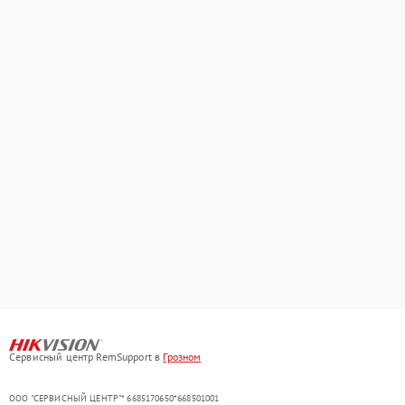
Сервисный центр RemSupport в
Грозном
ООО "СЕРВИСНЫЙ ЦЕНТР"* 6685170650*668501001