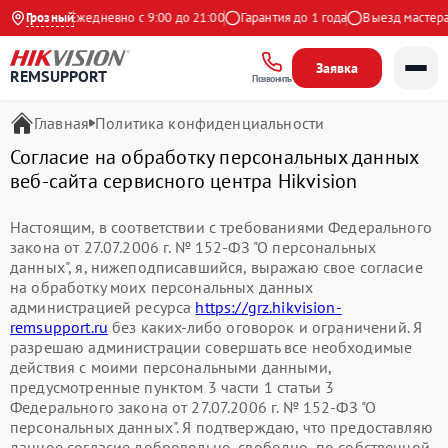
а Яндекс
Грозный
Ежедневно с 9:00 до 21:00
Гарантия до 1 года
Выезд мастера 
Заявка
REMSUPPORT
Позвонить
Главная
Политика конфиденциальности
Согласие на обработку персональных данных
веб-сайта сервисного центра Hikvision
Настоящим, в соответствии с требованиями Федерального
закона от 27.07.2006 г. № 152-ФЗ "О персональных
данных", я, нижеподписавшийся, выражаю свое согласие
на обработку моих персональных данных
администрацией ресурса
https://grz.hikvision-
remsupport.ru
без каких-либо оговорок и ограничений. Я
разрешаю администрации совершать все необходимые
действия с моими персональными данными,
предусмотренные пунктом 3 части 1 статьи 3
Федерального закона от 27.07.2006 г. № 152-ФЗ "О
персональных данных". Я подтверждаю, что предоставляю
данное согласие добровольно, свободно, по собственной