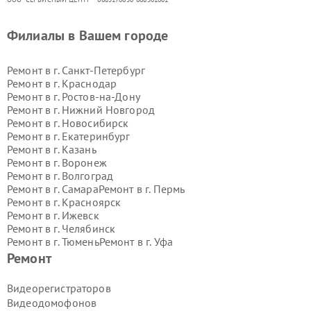
Филиалы в Вашем городе
Ремонт в г.
Санкт-Петербург
Ремонт в г.
Краснодар
Ремонт в г.
Ростов-на-Дону
Ремонт в г.
Нижний Новгород
Ремонт в г.
Новосибирск
Ремонт в г.
Екатеринбург
Ремонт в г.
Казань
Ремонт в г.
Воронеж
Ремонт в г.
Волгоград
Ремонт в г.
Самара
Ремонт в г.
Пермь
Ремонт в г.
Красноярск
Ремонт в г.
Ижевск
Ремонт в г.
Челябинск
Ремонт в г.
Тюмень
Ремонт в г.
Уфа
Ремонт в г.
Омск
Ремонт в г.
Иркутск
Ремонт
Ремонт в г.
Ярославль
Ремонт в г.
Саратов
Видеорегистраторов
Ремонт в г.
Барнаул
Видеодомофонов
Ремонт в г.
Тольятти