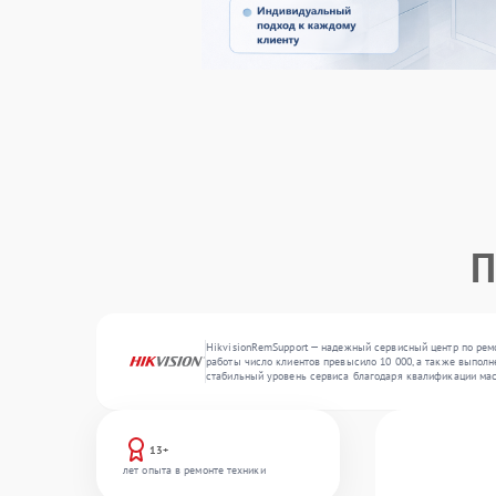
П
HikvisionRemSupport — надежный сервисный центр по рем
работы число клиентов превысило 10 000, а также выполне
стабильный уровень сервиса благодаря квалификации мас
13+
лет опыта в ремонте техники