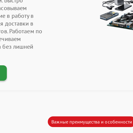
и. Быстро
ласовываем
е в работу в
я доставки в
ов. Работаем по
печиваем
а без лишней
Важные преимущества и особенности