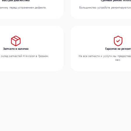
Быстрая диагностика
Срочный ремонт Hikvis
ичину перед устранением дефекта.
Большинство устройств ремонтируются 
Запчасти в наличии
Гарантия на ремонт
склад запчастей Hikvision в Грозном.
На все запчасти и услуги мы предостав
мес.