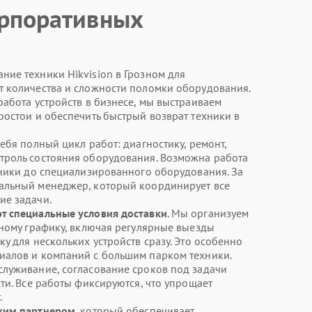
рпоративных
ие техники Hikvision в Грозном для
т количества и сложности поломки оборудования.
работа устройств в бизнесе, мы выстраиваем
ростои и обеспечить быстрый возврат техники в
ебя полный цикл работ: диагностику, ремонт,
троль состояния оборудования. Возможна работа
хники до специализированного оборудования. За
альный менеджер, который координирует все
ие задачи.
т специальные условия доставки
. Мы организуем
нному графику, включая регулярные выезды
у для нескольких устройств сразу. Это особенно
иалов и компаний с большим парком техники.
луживание, согласование сроков под задачи
ти. Все работы фиксируются, что упрощает
.
ским партнером
, который обеспечивает