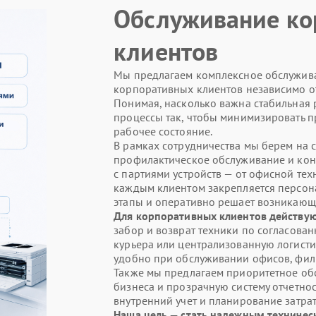
Обслуживание ко
клиентов
Мы предлагаем комплексное обслуживан
корпоративных клиентов независимо о
Понимая, насколько важна стабильная 
процессы так, чтобы минимизировать п
рабочее состояние.
В рамках сотрудничества мы берем на с
профилактическое обслуживание и кон
с партиями устройств — от офисной те
каждым клиентом закрепляется персон
этапы и оперативно решает возникающ
Для корпоративных клиентов действую
забор и возврат техники по согласова
курьера или централизованную логистик
удобно при обслуживании офисов, фил
Также мы предлагаем приоритетное обс
бизнеса и прозрачную систему отчетнос
внутренний учет и планирование затрат
Наша цель — стать надежным техниче